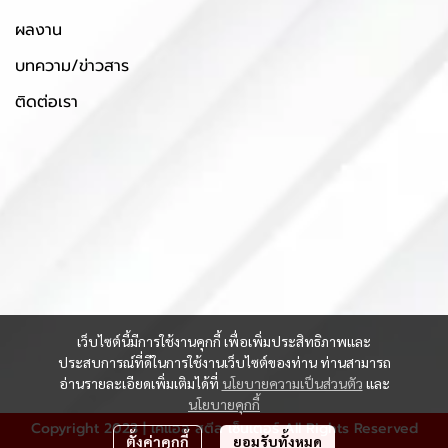
ผลงาน
บทความ/ข่าวสาร
ติดต่อเรา
เว็บไซต์นี้มีการใช้งานคุกกี้ เพื่อเพิ่มประสิทธิภาพและ
ประสบการณ์ที่ดีในการใช้งานเว็บไซต์ของท่าน ท่านสามารถ
อ่านรายละเอียดเพิ่มเติมได้ที่
นโยบายความเป็นส่วนตัว
และ
นโยบายคุกกี้
Copyright 2023 | เคแอล สตีล เซ็นเตอร์ All Rights Reserved
ตั้งค่าคุกกี้
ยอมรับทั้งหมด