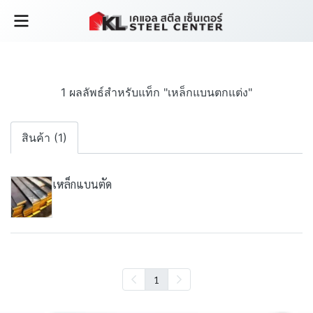
1 ผลลัพธ์สำหรับแท็ก "เหล็กแบนตกแต่ง"
สินค้า (1)
เหล็กแบนตัด
1