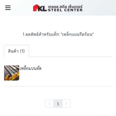
1 ผลลัพธ์สำหรับแท็ก "เหล็กแบนรีดร้อน"
สินค้า (1)
เหล็กแบนตัด
1