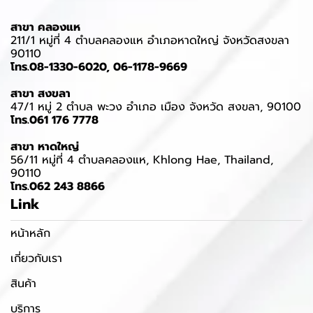
สาขา คลองแห
211/1 หมู่ที่ 4 ตำบลคลองแห อำเภอหาดใหญ่ จังหวัดสงขลา
90110
โทร.08-1330-6020, 06-1178-9669
สาขา สงขลา
47/1 หมู่ 2 ตำบล พะวง อำเภอ เมือง จังหวัด สงขลา, 90100
โทร.061 176 7778
สาขา หาดใหญ่
56/11 หมู่ที่ 4 ตำบลคลองแห, Khlong Hae, Thailand,
90110
โทร.062 243 8866
Link
หน้าหลัก
เกี่ยวกับเรา
สินค้า
บริการ